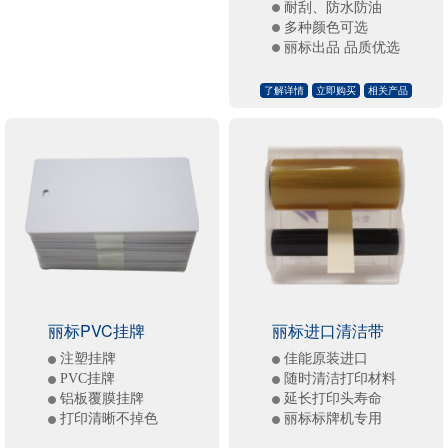
耐刮、防水防油
多种颜色可选
丽标出品 品质优选
了解详情
立即购买
相关产品
丽标PVC挂牌
丽标进口清洁带
注塑挂牌
佳能原装进口
PVC挂牌
随时清洁打印材料
铝板覆膜挂牌
延长打印头寿命
打印清晰不掉色
丽标标牌机专用